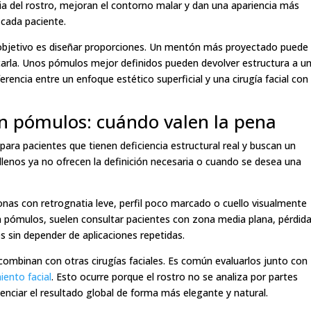
a del rostro, mejoran el contorno malar y dan una apariencia más
 cada paciente.
l objetivo es diseñar proporciones. Un mentón más proyectado puede
ocarla. Unos pómulos mejor definidos pueden devolver estructura a u
erencia entre un enfoque estético superficial y una cirugía facial con
n pómulos: cuándo valen la pena
ara pacientes que tienen deficiencia estructural real y buscan un
ellenos ya no ofrecen la definición necesaria o cuando se desea una
nas con retrognatia leve, perfil poco marcado o cuello visualmente
n pómulos, suelen consultar pacientes con zona media plana, pérdid
s sin depender de aplicaciones repetidas.
combinan con otras cirugías faciales. Es común evaluarlos junto con
iento facial
. Esto ocurre porque el rostro no se analiza por partes
enciar el resultado global de forma más elegante y natural.