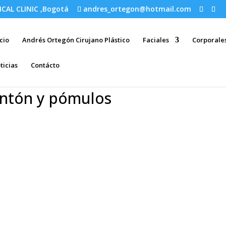
ICAL CLINIC ,Bogotá
andres_ortegon@hotmail.com
icio
Andrés Ortegón Cirujano Plástico
Faciales
Corporale
ticias
Contácto
entón y pómulos