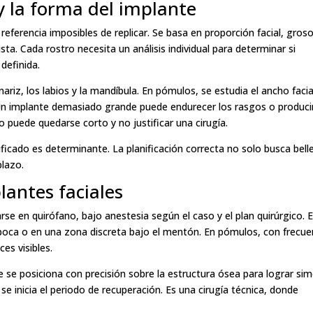
y la forma del implante
eferencia imposibles de replicar. Se basa en proporción facial, gros
ista. Cada rostro necesita un análisis individual para determinar si
definida.
nariz, los labios y la mandíbula. En pómulos, se estudia el ancho facial
l. Un implante demasiado grande puede endurecer los rasgos o produci
 puede quedarse corto y no justificar una cirugía.
tificado es determinante. La planificación correcta no solo busca bell
plazo.
lantes faciales
rse en quirófano, bajo anestesia según el caso y el plan quirúrgico. E
 boca o en una zona discreta bajo el mentón. En pómulos, con frecue
ces visibles.
 se posiciona con precisión sobre la estructura ósea para lograr sim
y se inicia el periodo de recuperación. Es una cirugía técnica, donde