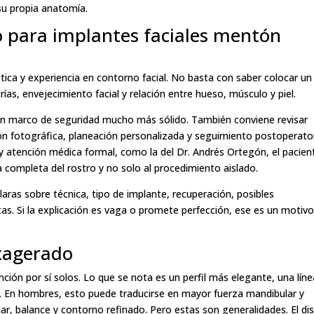
su propia anatomía.
o para implantes faciales mentón
ética y experiencia en contorno facial. No basta con saber colocar un
as, envejecimiento facial y relación entre hueso, músculo y piel.
un marco de seguridad mucho más sólido. También conviene revisar
ción fotográfica, planeación personalizada y seguimiento postoperator
 y atención médica formal, como la del Dr. Andrés Ortegón, el pacien
 completa del rostro y no solo al procedimiento aislado.
aras sobre técnica, tipo de implante, recuperación, posibles
tas. Si la explicación es vaga o promete perfección, ese es un motiv
exagerado
ción por sí solos. Lo que se nota es un perfil más elegante, una líne
me. En hombres, esto puede traducirse en mayor fuerza mandibular y
r, balance y contorno refinado. Pero estas son generalidades. El di