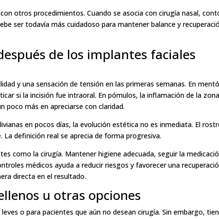
a con otros procedimientos. Cuando se asocia con cirugía nasal, con
o debe ser todavía más cuidadoso para mantener balance y recuperaci
espués de los implantes faciales
ibilidad y una sensación de tensión en las primeras semanas. En ment
car si la incisión fue intraoral. En pómulos, la inflamación de la zon
un poco más en apreciarse con claridad.
ianas en pocos días, la evolución estética no es inmediata. El rost
 La definición real se aprecia de forma progresiva.
es como la cirugía. Mantener higiene adecuada, seguir la medicació
 controles médicos ayuda a reducir riesgos y favorecer una recuperaci
nera directa en el resultado.
ellenos u otras opciones
s leves o para pacientes que aún no desean cirugía. Sin embargo, tie