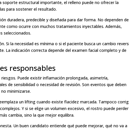
 soporte estructural importante, el relleno puede no ofrecer la
das para sostener el resultado.
ución duradera, predecible y diseñada para dar forma. No dependen de
ante como ocurre con muchos tratamientos inyectables. Además,
s seleccionados.
n. Si la necesidad es mínima o si el paciente busca un cambio reversi
nte. La indicación correcta depende del examen facial completo y de
ones responsables
 riesgos. Puede existir inflamación prolongada, asimetría,
les de sensibilidad o necesidad de revisión. Son eventos que deben
, no minimizarse.
reemplaza un lifting cuando existe flacidez marcada. Tampoco corri
complejos. Y si se elige un volumen excesivo, el rostro puede perder
 más cambia, sino la que mejor equilibra.
honesta. Un buen candidato entiende qué puede mejorar, qué no va a