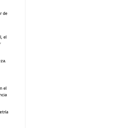
or de
, el
r
eza.
n el
ncia
etría