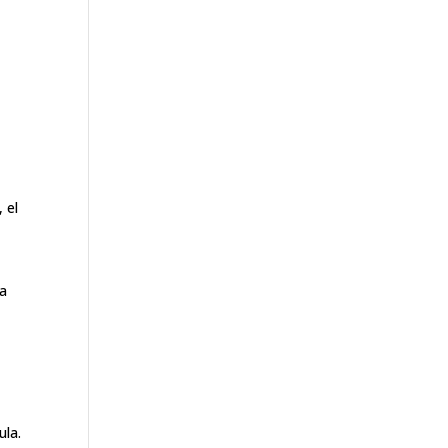
 el
ta
ula.