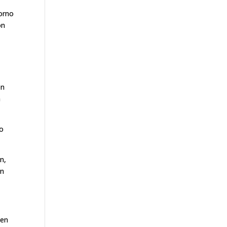
torno
ón
ón
a
ro
n,
ón
nen