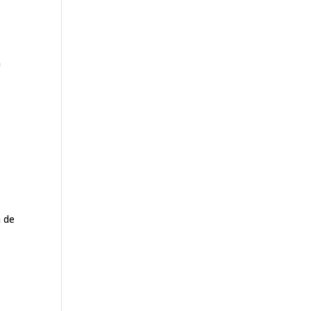
n
a de