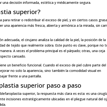
mar una decisión informada, estética y médicamente segura.
astia superior?
 para retirar o redistribuir el exceso de piel, y en ciertos casos grasa
ver una apariencia más fresca, abierta y armónica a la mirada, sin ca
ón adecuada, el cirujano analiza la calidad de la piel, la posición de la
ntidad de tejido que realmente sobra. Este punto es clave, porque no 
anera. A veces el problema principal es el párpado; otras, una ceja
aspecto cansado.
iene un beneficio funcional. Cuando el exceso de piel cubre parte del
ejorar no solo la apariencia, sino también la comodidad visual en
ajar frente a una pantalla.
plastia superior paso a paso
efaroplastia superior, la respuesta más clara es esta: es una cirugí
te incisiones estratégicamente ubicadas en el pliegue natural del o
ida.