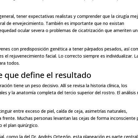
eneral, tener expectativas realistas y comprender que la cirugía me
tural de envejecimiento. También es importante que no existan
equedad ocular severa o problemas de cicatrización que ameriten un
jóvenes con predisposición genética a tener párpados pesados, así c
 el rejuvenecimiento facial. Lo correcto siempre es individualizar. L
ara todos.
e que define el resultado
ción tiene un peso decisivo. Allí se revisa la historia clínica, los
 y la anatomía completa del tercio superior del rostro. El análisis
nguir entre exceso de piel, caída de ceja, asimetrías naturales,
 frente. Muchas personas levantan las cejas de forma inconsciente 
 el plan quirúrgico.
ial, como la del Dr. Andrés Ortegón, esta planeación es parte central