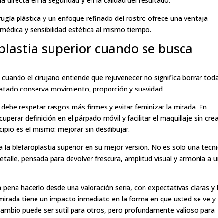
a directa en la seguridad y en la calidad del resultado.
irugía plástica y un enfoque refinado del rostro ofrece una ventaja
 médica y sensibilidad estética al mismo tiempo.
plastia superior cuando se busca
 cuando el cirujano entiende que rejuvenecer no significa borrar tod
tratado conserva movimiento, proporción y suavidad.
 debe respetar rasgos más firmes y evitar feminizar la mirada. En
erar definición en el párpado móvil y facilitar el maquillaje sin crea
ipio es el mismo: mejorar sin desdibujar.
 la blefaroplastia superior en su mejor versión. No es solo una técn
etalle, pensada para devolver frescura, amplitud visual y armonía a 
 pena hacerlo desde una valoración seria, con expectativas claras y 
 mirada tiene un impacto inmediato en la forma en que usted se ve y
 cambio puede ser sutil para otros, pero profundamente valioso para