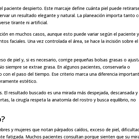
el paciente despierto. Este marcaje define cuánta piel puede retirars
servar un resultado elegante y natural. La planeación importa tanto
se tirante ni artificial.
ción en muchos casos, aunque esto puede variar según el paciente y 
os faciales. Una vez controlada el área, se hace la incisión sobre el
xceso de piel y, si es necesario, corrige pequeñas bolsas grasas o ajust
No siempre se extrae grasa. En algunos pacientes, conservarla o
o con el paso del tiempo. Ese criterio marca una diferencia importan
eramente estético.
inas. El resultado buscado es una mirada más despejada, descansada y
tas, la cirugía respeta la anatomía del rostro y busca equilibrio, no
o?
ombres y mujeres que notan párpados caídos, exceso de piel, dificulta
te fatigada. Muchos pacientes consultan porque sienten que su mir