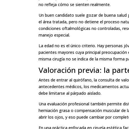
no refleja cómo se sienten realmente.
Un buen candidato suele gozar de buena salud g
el área tratada, pero no detiene el proceso na
condiciones oftalmológicas no controladas, res
manejo especial.
La edad no es el único criterio. Hay personas 
pacientes mayores cuya principal preocupación es
misma cirugía no se indica de la misma forma p
Valoración previa: la part
Antes de entrar al quirófano, la consulta de valora
antecedentes médicos, los medicamentos actuales
debe limitarse al párpado aislado.
Una evaluación profesional también permite disti
herniación grasa o compensación muscular de la
abrir los ojos, y eso puede cambiar por completo
En una práctica enfocada en cirugía estética fac