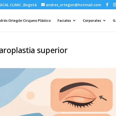
GICAL CLINIC ,Bogotá
andres_ortegon@hotmail.com
drés Ortegón Cirujano Plástico
Faciales
Corporales
G
aroplastia superior