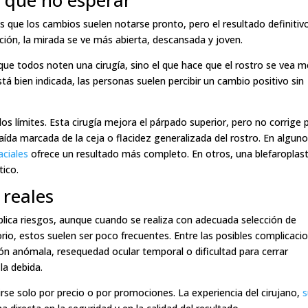
y qué no esperar
s que los cambios suelen notarse pronto, pero el resultado definitiv
ación, la mirada se ve más abierta, descansada y joven.
 que todos noten una cirugía, sino el que hace que el rostro se vea m
tá bien indicada, las personas suelen percibir un cambio positivo sin
s límites. Esta cirugía mejora el párpado superior, pero no corrige 
 caída marcada de la ceja o flacidez generalizada del rostro. En algun
aciales
ofrece un resultado más completo. En otros, una blefaroplast
tico.
 reales
mplica riesgos, aunque cuando se realiza con adecuada selección de
orio, estos suelen ser poco frecuentes. Entre las posibles complicaci
ción anómala, resequedad ocular temporal o dificultad para cerrar
la debida.
rse solo por precio o por promociones. La experiencia del cirujano,
s