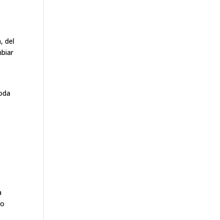
, del
mbiar
toda
a
jo