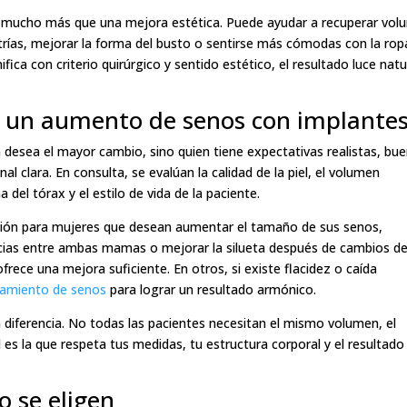
a mucho más que una mejora estética. Puede ayudar a recuperar vo
trías, mejorar la forma del busto o sentirse más cómodas con la rop
ica con criterio quirúrgico y sentido estético, el resultado luce natu
a un aumento de senos con implante
desea el mayor cambio, sino quien tiene expectativas realistas, bu
l clara. En consulta, se evalúan la calidad de la piel, el volumen
 del tórax y el estilo de vida de la paciente.
ción para mujeres que desean aumentar el tamaño de sus senos,
rencias entre ambas mamas o mejorar la silueta después de cambios d
frece una mejora suficiente. En otros, si existe flacidez o caída
tamiento de senos
para lograr un resultado armónico.
a diferencia. No todas las pacientes necesitan el mismo volumen, el
l es la que respeta tus medidas, tu estructura corporal y el resultado
o se eligen