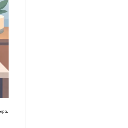
erpo.