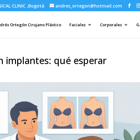
GICAL CLINIC ,Bogotá
andres_ortegon@hotmail.com
drés Ortegón Cirujano Plástico
Faciales
Corporales
G
 implantes: qué esperar