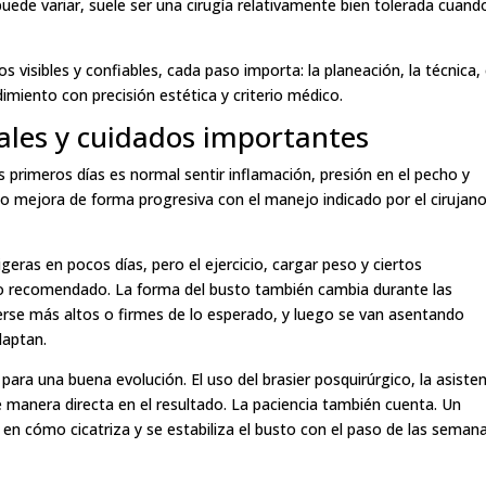
 puede variar, suele ser una cirugía relativamente bien tolerada cuand
 visibles y confiables, cada paso importa: la planeación, la técnica, 
imiento con precisión estética y criterio médico.
ales y cuidados importantes
s primeros días es normal sentir inflamación, presión en el pecho y
to mejora de forma progresiva con el manejo indicado por el cirujano
eras en pocos días, pero el ejercicio, cargar peso y ciertos
o recomendado. La forma del busto también cambia durante las
verse más altos o firmes de lo esperado, y luego se van asentando
daptan.
 para una buena evolución. El uso del brasier posquirúrgico, la asiste
 de manera directa en el resultado. La paciencia también cuenta. Un
o en cómo cicatriza y se estabiliza el busto con el paso de las semana