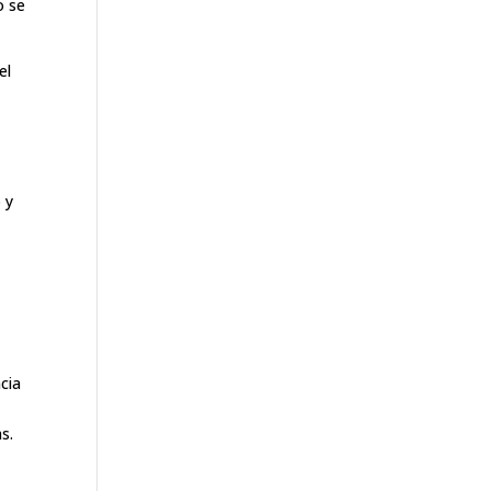
o se
el
 y
ncia
s.