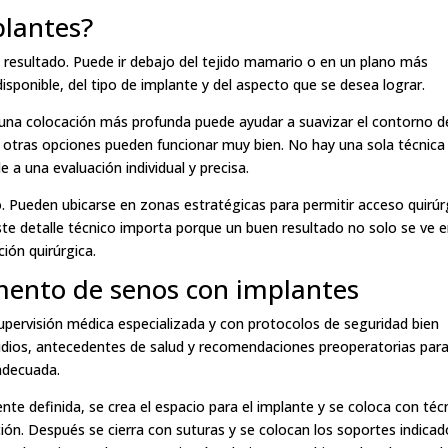
plantes?
l resultado. Puede ir debajo del tejido mamario o en un plano más
isponible, del tipo de implante y del aspecto que se desea lograr.
una colocación más profunda puede ayudar a suavizar el contorno d
, otras opciones pueden funcionar muy bien. No hay una sola técnica
 a una evaluación individual y precisa.
o. Pueden ubicarse en zonas estratégicas para permitir acceso quirúr
Este detalle técnico importa porque un buen resultado no solo se ve e
ción quirúrgica.
mento de senos con implantes
supervisión médica especializada y con protocolos de seguridad bien
studios, antecedentes de salud y recomendaciones preoperatorias par
 adecuada.
mente definida, se crea el espacio para el implante y se coloca con téc
ión. Después se cierra con suturas y se colocan los soportes indica