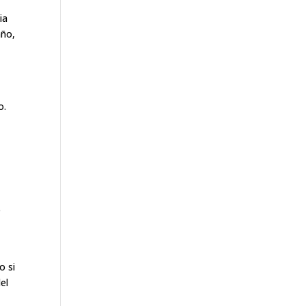
ia
año,
o.
e
o si
el