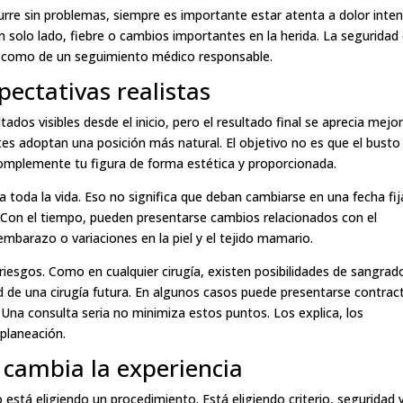
urre sin problemas, siempre es importante estar atenta a dolor inte
 solo lado, fiebre o cambios importantes en la herida. La seguridad
a como de un seguimiento médico responsable.
pectativas realistas
dos visibles desde el inicio, pero el resultado final se aprecia mejo
tes adoptan una posición más natural. El objetivo no es que el busto
complemente tu figura de forma estética y proporcionada.
a toda la vida. Eso no significa que deban cambiarse en una fecha fij
. Con el tiempo, pueden presentarse cambios relacionados con el
embarazo o variaciones en la piel y el tejido mamario.
riesgos. Como en cualquier cirugía, existen posibilidades de sangrad
ad de una cirugía futura. En algunos casos puede presentarse contrac
. Una consulta seria no minimiza estos puntos. Los explica, los
 planeación.
o cambia la experiencia
está eligiendo un procedimiento. Está eligiendo criterio, seguridad 