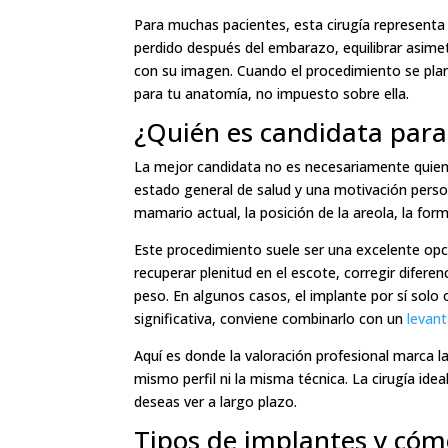
Para muchas pacientes, esta cirugía represent
perdido después del embarazo, equilibrar asime
con su imagen. Cuando el procedimiento se planif
para tu anatomía, no impuesto sobre ella.
¿Quién es candidata par
La mejor candidata no es necesariamente quien 
estado general de salud y una motivación persona
mamario actual, la posición de la areola, la forma
Este procedimiento suele ser una excelente op
recuperar plenitud en el escote, corregir dife
peso. En algunos casos, el implante por sí solo o
significativa, conviene combinarlo con un
levan
Aquí es donde la valoración profesional marca l
mismo perfil ni la misma técnica. La cirugía idea
deseas ver a largo plazo.
Tipos de implantes y cóm