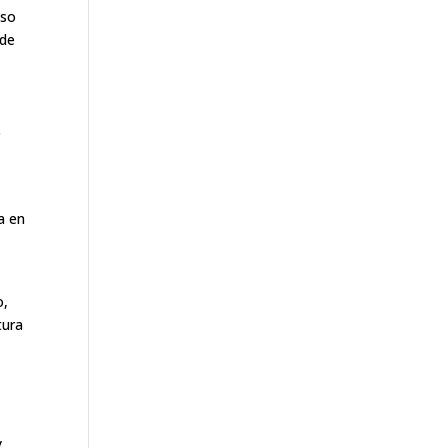
nso
 de
r
a en
o,
tura
y