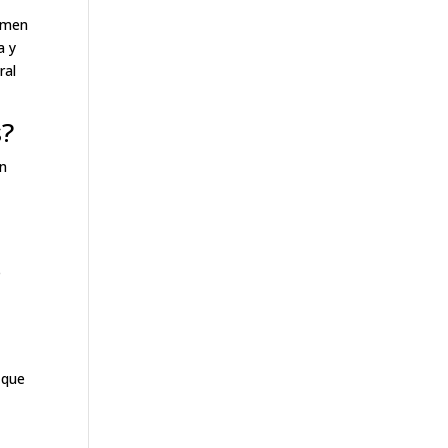
lumen
a y
ral
s?
en
e
 que